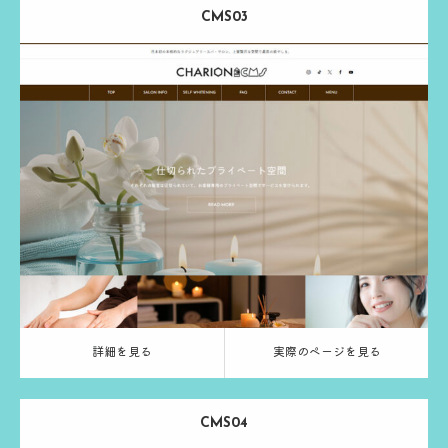
CMS03
Release：
2024.03.13
Category：
エステ
ホワイトニング
ブラウン
る
実際のページを見る
詳細を見る
実際のページを見る
CMS04