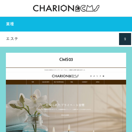
業種
エステ
2
CMS03
Release：
2024.03.13
Category：
エステ
ホワイトニング
ブラウン
る
実際のページを見る