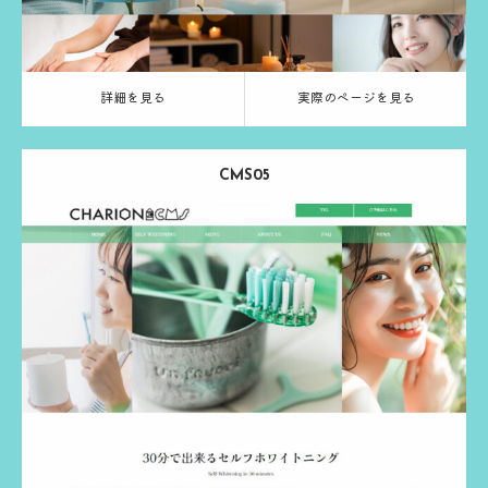
詳細を見る
実際のページを見る
CMS05
Release：
2024.03.13
Category：
エステ
ホワイトニング
グリーン
る
実際のページを見る