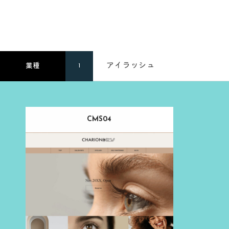
アイラッシュ
業種
1
CMS04
Release：
2024.03.13
Category：
アイラッシュ
ベージュ
のページを見る