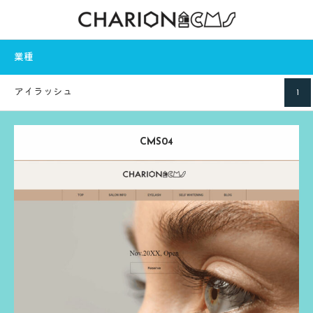
業種
アイラッシュ
1
CMS04
Release：
2024.03.13
Category：
アイラッシュ
ベージュ
る
実際のページを見る